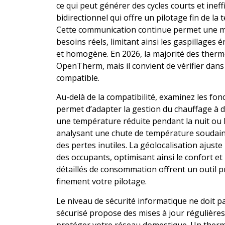
ce qui peut générer des cycles courts et inef
bidirectionnel qui offre un pilotage fin de la
Cette communication continue permet une mo
besoins réels, limitant ainsi les gaspillages
et homogène. En 2026, la majorité des ther
OpenTherm, mais il convient de vérifier dans 
compatible.
Au-delà de la compatibilité, examinez les fo
permet d’adapter la gestion du chauffage à di
une température réduite pendant la nuit ou l
analysant une chute de température soudain
des pertes inutiles. La géolocalisation ajust
des occupants, optimisant ainsi le confort et
détaillés de consommation offrent un outil p
finement votre pilotage.
Le niveau de sécurité informatique ne doit 
sécurisé propose des mises à jour régulières 
protéger votre réseau domestique. Un thermo