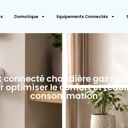
es
Domotique
Equipements Connectés
 connecté chaudière gaz : gu
 optimiser le confort et rédui
consommation