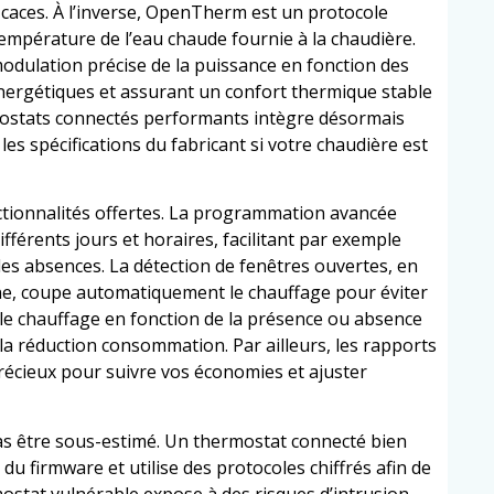
ficaces. À l’inverse, OpenTherm est un protocole
 température de l’eau chaude fournie à la chaudière.
dulation précise de la puissance en fonction des
 énergétiques et assurant un confort thermique stable
mostats connectés performants intègre désormais
les spécifications du fabricant si votre chaudière est
nctionnalités offertes. La programmation avancée
fférents jours et horaires, facilitant par exemple
es absences. La détection de fenêtres ouvertes, en
e, coupe automatiquement le chauffage pour éviter
e le chauffage en fonction de la présence ou absence
 la réduction consommation. Par ailleurs, les rapports
récieux pour suivre vos économies et ajuster
pas être sous-estimé. Un thermostat connecté bien
du firmware et utilise des protocoles chiffrés afin de
stat vulnérable expose à des risques d’intrusion