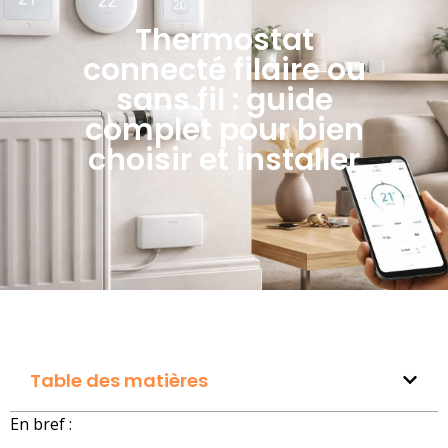
Thermostat
connecté filaire ou
sans fil : guide
complet pour bien
choisir et installer
Table des matières
En bref :