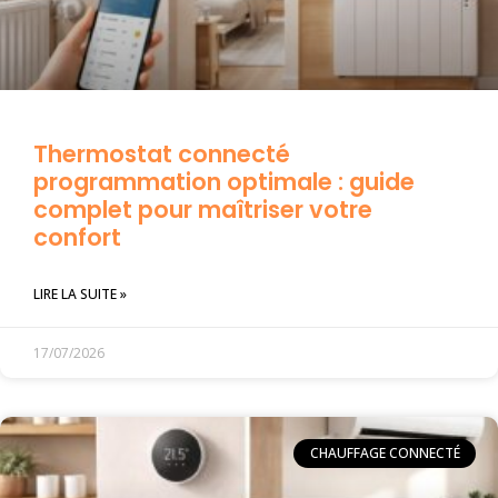
Thermostat connecté
programmation optimale : guide
complet pour maîtriser votre
confort
LIRE LA SUITE »
17/07/2026
CHAUFFAGE CONNECTÉ