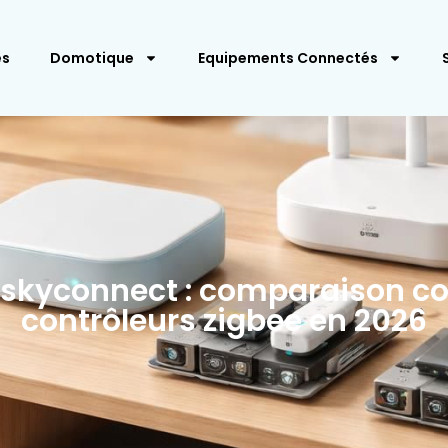
es
Domotique
Equipements Connectés
s skyconnect : comparaison c
contrôleurs zigbee en 2026