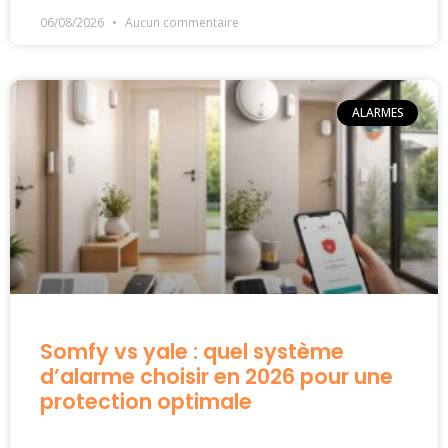
06/08/2026
Aucun commentaire
ALARMES
Somfy vs yale : quel système
d’alarme choisir en 2026 pour une
protection optimale