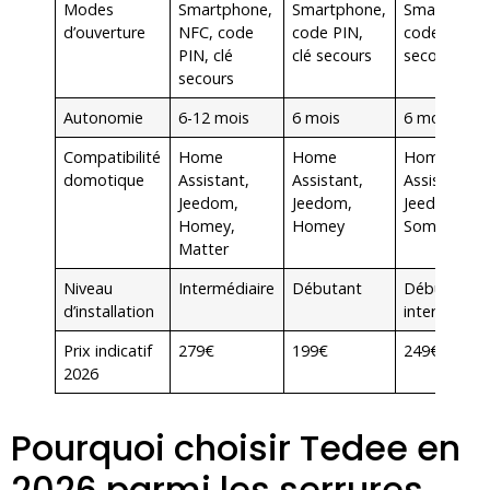
Modes
Smartphone,
Smartphone,
Smartphone
d’ouverture
NFC, code
code PIN,
code PIN, c
PIN, clé
clé secours
secours
secours
Autonomie
6-12 mois
6 mois
6 mois
Compatibilité
Home
Home
Home
domotique
Assistant,
Assistant,
Assistant,
Jeedom,
Jeedom,
Jeedom,
Homey,
Homey
Somfy Box
Matter
Niveau
Intermédiaire
Débutant
Débutant à
d’installation
intermédiai
Prix indicatif
279€
199€
249€
2026
Pourquoi choisir Tedee en
2026 parmi les serrures