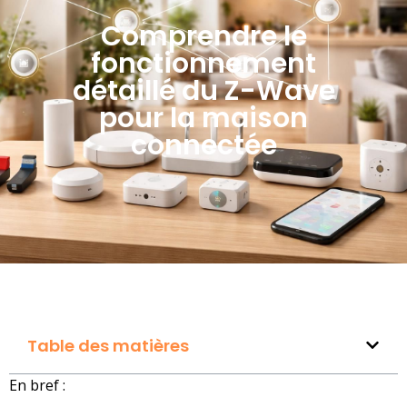
Comprendre le
fonctionnement
détaillé du Z-Wave
pour la maison
connectée
Table des matières
En bref :