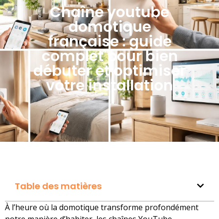
Chaîne youtube
domotique
française : guide
complet pour bien
débuter et optimiser
votre installation
Table des matières
À l’heure où la domotique transforme profondément
notre manière d’habiter, les chaînes YouTube