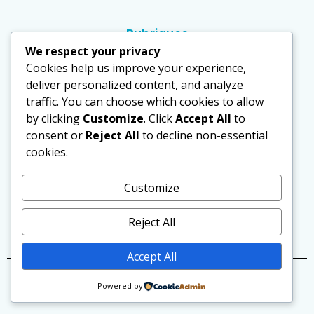
Rubriques
Domotique
We respect your privacy
Cookies help us improve your experience,
Équipements
deliver personalized content, and analyze
traffic. You can choose which cookies to allow
Sécurité
by clicking
Customize
. Click
Accept All
to
Actualités
consent or
Reject All
to decline non-essential
cookies.
Politique
Mentions légales
Customize
Politique de confidentialité
Reject All
Contact
Accept All
© 2025 La Maison Connectée. Tous droits réservés.
Powered by