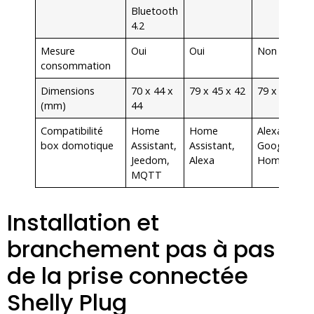
Bluetooth
4.2
Mesure
Oui
Oui
Non
consommation
Dimensions
70 x 44 x
79 x 45 x 42
79 x 48 x 44
(mm)
44
Compatibilité
Home
Home
Alexa,
box domotique
Assistant,
Assistant,
Google
Jeedom,
Alexa
Home
MQTT
Installation et
branchement pas à pas
de la prise connectée
Shelly Plug