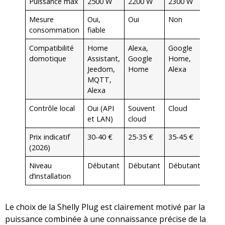
Puissance max
2500 W
2200 W
2300 W
Mesure
Oui,
Oui
Non
consommation
fiable
Compatibilité
Home
Alexa,
Google
domotique
Assistant,
Google
Home,
Jeedom,
Home
Alexa
MQTT,
Alexa
Contrôle local
Oui (API
Souvent
Cloud
et LAN)
cloud
Prix indicatif
30-40 €
25-35 €
35-45 €
(2026)
Niveau
Débutant
Débutant
Débutant
d’installation
Le choix de la Shelly Plug est clairement motivé par la
puissance combinée à une connaissance précise de la