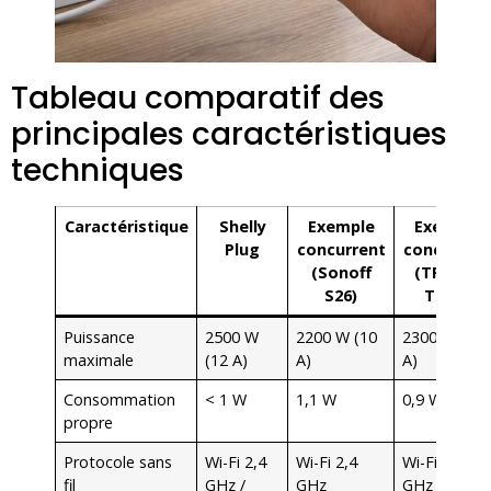
Tableau comparatif des
principales caractéristiques
techniques
Caractéristique
Shelly
Exemple
Exemple
Plug
concurrent
concurren
(Sonoff
(TP-Link
S26)
Tapo)
Puissance
2500 W
2200 W (10
2300 W (10
maximale
(12 A)
A)
A)
Consommation
< 1 W
1,1 W
0,9 W
propre
Protocole sans
Wi-Fi 2,4
Wi-Fi 2,4
Wi-Fi 2,4
fil
GHz /
GHz
GHz / 5 GH