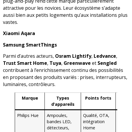
plug-and-play rend cette marque particulièrement
attractive pour les novices. Leur écosystème s’adapte
aussi bien aux petits logements qu’aux installations plus
vastes.
Xiaomi Aqara
Samsung SmartThings
Parmi d’autres acteurs,
Osram Lightify
,
Ledvance
,
Trust Smart Home
,
Tuya
,
Greenwave
et
Sengled
contribuent à l’enrichissement continu des possibilités
en proposant des produits variés : prises, interrupteurs,
luminaires, contrôleurs.
Marque
Types
Points forts
Cas 
d’appareils
fré
Philips Hue
Ampoules,
Qualité, OTA,
Ambia
bandes LED,
intégration
lumine
détecteurs,
Home
personn