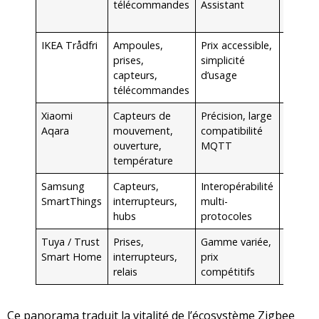
télécommandes
Assistant
automa
éclaira
IKEA Trådfri
Ampoules,
Prix accessible,
Démar
prises,
simplicité
facile 
capteurs,
d’usage
domoti
télécommandes
petit 
Xiaomi
Capteurs de
Précision, large
Sécurit
Aqara
mouvement,
compatibilité
confor
ouverture,
MQTT
thermi
température
détect
Samsung
Capteurs,
Interopérabilité
Gestio
SmartThings
interrupteurs,
multi-
maiso
hubs
protocoles
connec
Tuya / Trust
Prises,
Gamme variée,
Gestio
Smart Home
interrupteurs,
prix
énergé
relais
compétitifs
automa
Ce panorama traduit la vitalité de l’écosystème Zigbee