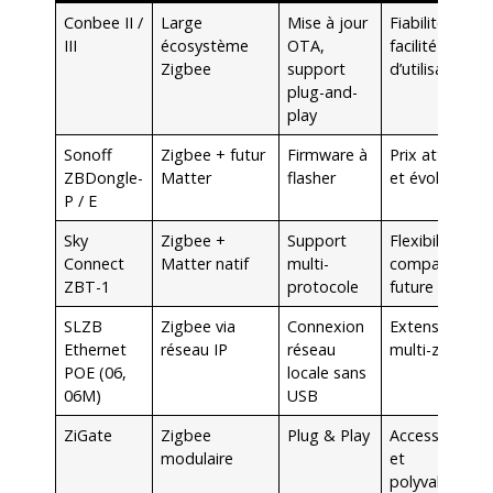
Conbee II /
Large
Mise à jour
Fiabilité et
III
écosystème
OTA,
facilité
Zigbee
support
d’utilisation
plug-and-
play
Sonoff
Zigbee + futur
Firmware à
Prix attractif
ZBDongle-
Matter
flasher
et évolutivité
P / E
Sky
Zigbee +
Support
Flexibilité et
Connect
Matter natif
multi-
compatibilité
ZBT-1
protocole
future
SLZB
Zigbee via
Connexion
Extension
Ethernet
réseau IP
réseau
multi-zones
POE (06,
locale sans
06M)
USB
ZiGate
Zigbee
Plug & Play
Accessibilité
modulaire
et
polyvalence