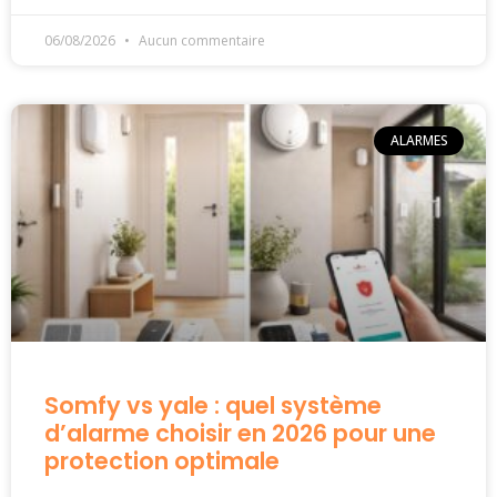
06/08/2026
Aucun commentaire
ALARMES
Somfy vs yale : quel système
d’alarme choisir en 2026 pour une
protection optimale