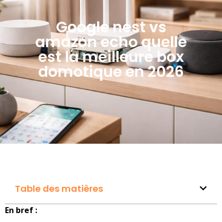
Google nest vs
amazon echo quelle
est la meilleure box
domotique en 2026
Table des matières
En bref :