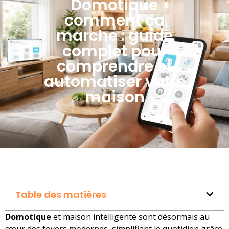
Domotique
comment ça
marche : guide
complet pour
comprendre et
automatiser votre
maison
Table des matières
Domotique
et maison intelligente sont désormais au
cœur des foyers modernes, simplifiant le quotidien grâce